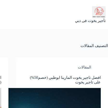
لتجاوز
لى
لمحتوى
تأجير يخوت فى دبي
التصنيف
المقالات
المقالات
افضل تاجير يخوت المارينا ابوظبي (خصم50%)
ا
على تاجير يخوت
(خص