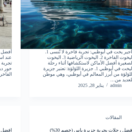
تأجير يخت في أبوظبي: تجربة فاخرة لا تُنسى 1.
أفضل أ
اليخوت الفاخرة 2. اليخوت الرياضية 3. اليخوت
عند اس
لصغيرة أفضل الأماكن لاستكشافها أثناء رحلة
تجربة 
اليخت في أبوظبي 1. جزيرة اللؤلؤة: تعتبر جزيرة
للؤلؤة من أبرز المعالم في أبوظبي، وهي موطن
الفاخرة واليخوت 3
لعديد من…
admin
يناير 28, 2025
المقالات
افضل رحلات بحرية جزيرة ياس (خصم 30%)
افضل أ