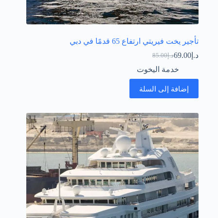
تأجير يخت فيريتي ارتفاع 65 قدمًا في دبي
د.إ
69.00
د.إ
85.00
السعر
السعر
الحالي
الأصلي
خدمة اليخوت
هو:
هو:
د.إ85.00.
د.إ69.00.
إضافة إلى السلة