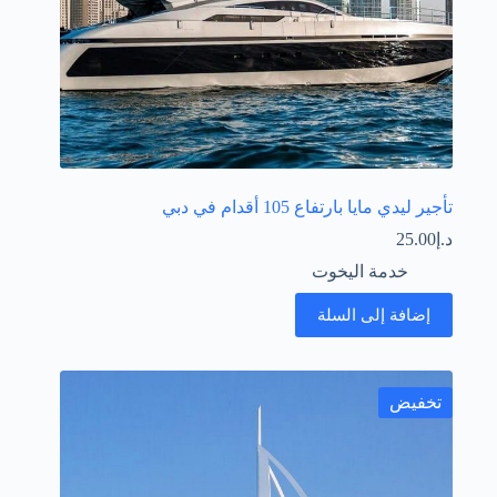
تأجير ليدي مايا بارتفاع 105 أقدام في دبي
د.إ
25.00
خدمة اليخوت
إضافة إلى السلة
تخفيض