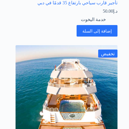
تأجير قارب سياحي بارتفاع 35 قدمًا في دبي
د.إ
50.00
خدمة اليخوت
إضافة إلى السلة
تخفيض