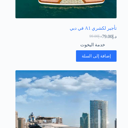
تأجير لكشري A1 في دبي
د.إ
79.00
د.إ
99.00
السعر
السعر
الحالي
الأصلي
خدمة اليخوت
هو:
هو:
د.إ99.00.
د.إ79.00.
إضافة إلى السلة