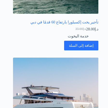
تأجير يخت إكسبلورا بارتفاع 60 قدمًا في دبي
د.إ
28.00
د.إ
35.00
السعر
السعر
الحالي
الأصلي
خدمة اليخوت
هو:
هو:
د.إ35.00.
د.إ28.00.
إضافة إلى السلة