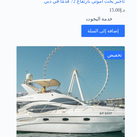
تأجير يخت أموتي بارتفاع 72 قدمًا في دبي
د.إ
15.00
خدمة اليخوت
إضافة إلى السلة
تخفيض