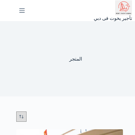
لتجاوز
لى
لمحتوى
تأجير يخوت فى دبي
المتجر