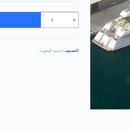
كمية
تأجير
قارب
سياحي
بارتفاع
35
قدمًا
في
التصنيف:
خدمة اليخوت
دبي