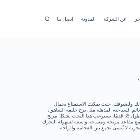
جر
عن الشركة
المدونة
اتصل بنا
لك ولضيوفك، حيث يمكنك الاستمتاع بجمال
لم السياحية المذهلة مثل برج خليفة الشاهق،
وفندق أتلانتس، ونخلة جميرا الاصطناعية. بطول 35 قدمًا، يستوعب هذا اليخت بشكل مريح
نيق، مع مقاعد مريحة ومساحة واسعة لسهولة التحرك
رية لا تُنسى تجمع بين الفخامة والراحة.