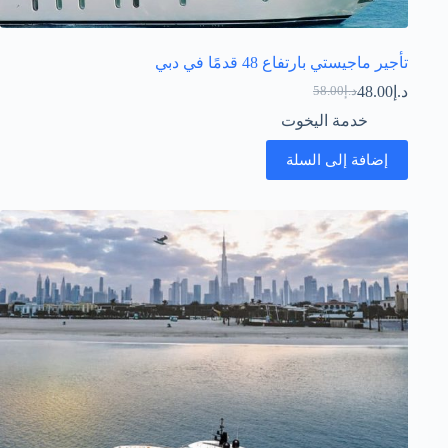
تأجير ماجيستي بارتفاع 48 قدمًا في دبي
د.إ
48.00
د.إ
58.00
السعر
السعر
الحالي
الأصلي
خدمة اليخوت
هو:
هو:
د.إ58.00.
د.إ48.00.
إضافة إلى السلة