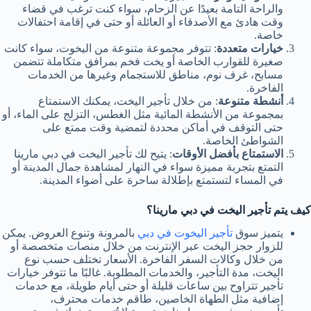
والراحة التامة بعيدًا عن الزحام، سواء كنت ترغب في قضاء
وقت هادئ مع الأصدقاء أو العائلة أو حتى في إقامة احتفالات
خاصة.
خيارات متعددة
: تتوفر مجموعة متنوعة من اليخوت، سواء كانت
صغيرة للقوارب الخاصة أو يخت فخم بمرافق متكاملة تتضمن
مسابح، غرف نوم، مناطق للاستجمام وغيرها من الخدمات
الفاخرة.
أنشطة متنوعة
: من خلال تأجير اليخت، يمكنك الاستمتاع
بمجموعة من الأنشطة المائية مثل الغطس، التزلج على الماء، أو
حتى التوقف في أماكن محددة لتمضية وقت ممتع على
الشواطئ الخاصة.
الاستمتاع بأفضل الأوقات
: يتيح لك تأجير اليخت في دبي مارينا
التمتع بتجربة مميزة سواء في النهار لمشاهدة جمال المدينة أو
في المساء لتستمتع بإطلالة ساحرة على أضواء المدينة.
كيف يتم تأجير اليخت في دبي مارينا؟
يتميز سوق
تأجير اليخوت في دبي
بالمرونة وتنوع العروض. يمكن
للزوار حجز اليخت عبر الإنترنت من خلال منصات متخصصة أو
من خلال وكالات السفر الفاخرة. الأسعار تختلف حسب نوع
اليخت، مدة التأجير، والخدمات المطلوبة. غالبًا ما تتوفر خيارات
تأجير تتراوح بين ساعات قليلة أو حتى أيام طويلة، مع خدمات
إضافية مثل الطهاة الخاصين، طاقم خدمات محترف،