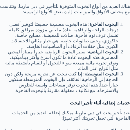
هناك العديد من أنواع اليخوت المتوفرة للتأجير في دبي مارينا، وتتناسب
مع مختلف الأذواق والميزانيات. إليك بعض الأنواع الرئيسية:
اليخوت الفاخرة
: هذه اليخوت مصممة خصيصًا لتوفير أقصى
درجات الراحة والرفاهية. عادةً ما تأتي مزودة بمرافق كاملة
تشمل غرف نوم فاخرة، صالات للمعيشة، مسابح خاصة،
جاكوزي، وحتى صالونات خاصة. هي خيار مثالي للاحتفالات
الكبرى مثل حفلات الزفاف أو المناسبات الخاصة.
اليخوت الرياضية
: تعتبر اليخوت الرياضية خياراً ممتازاً لمحبي
المغامرة. هذه اليخوت عادة ما تكون أسرع وأكثر ديناميكية،
وتوفر تجربة مائية ممتعة سواء للتجول أو للقيام بأنشطة مائية
مثل التزلج على الماء.
اليخوت المتوسطة
: إذا كنت تبحث عن تجربة مريحة ولكن دون
الحاجة إلى الرفاهية الفائقة، فإن اليخوت المتوسطة ستكون
خياراً جيداً. هذه اليخوت توفر مساحات واسعة للجلوس
والاسترخاء، مع تكاليف معقولة مقارنةً باليخوت الفاخرة.
خدمات إضافية أثناء تأجير اليخت
عند تأجير يخت في دبي مارينا، يمكنك إضافة العديد من الخدمات
الفاخرة التي تجعل تجربتك أكثر تميزًا: