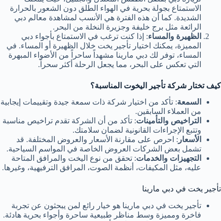
الاستمتاع بجولة بحرية في الهواء الطلق دون الشعور بالحرارة
الشديدة. كما أن هذه الفترة هي الأنسب لمشاهدة معالم دبي
الرائعة مثل برج خليفة وجزيرة النخلة من البحر.
الظهيرة والمساء
: إذا كنت ترغب في الاستمتاع بأجواء دبي
المميزة، يمكنك اختيار تأجير يخت خلال الظهيرة أو المساء. في
المساء، توفر لك دبي مارينا مشهداً ساحراً من الأضواء المبهرة
التي تعكس على البحر، مما يجعل الرحلة أكثر سحراً.
كيف تختار شركة تأجير اليخوت المناسبة؟
السمعة
: تأكد من اختيار شركة ذات سمعة جيدة وتقييمات إيجابية
من العملاء السابقين.
التراخيص والتأمينات
: تأكد من أن الشركة تقدم تراخيص مناسبة
وتتبع الإجراءات القانونية لضمان سلامتك.
الأسعار
: احرص على مقارنة الأسعار والعروض المختلفة. قد
تشمل بعض الشركات العروض الخاصة في المواسم السياحية.
التجهيزات والخدمات
: تحقق من نوع اليخت والمرافق المتاحة
عليه، مثل المكيفات، أنظمة الصوت، المرافق الترفيهية، وغيرها.
تأجير يخت في دبي مارينا
تأجير يخت في دبي مارينا هو خيار رائع لمن يبحثون عن تجربة
فاخرة ومميزة وسط مناظر طبيعية ساحرة وأجواء بحرية هادئة.