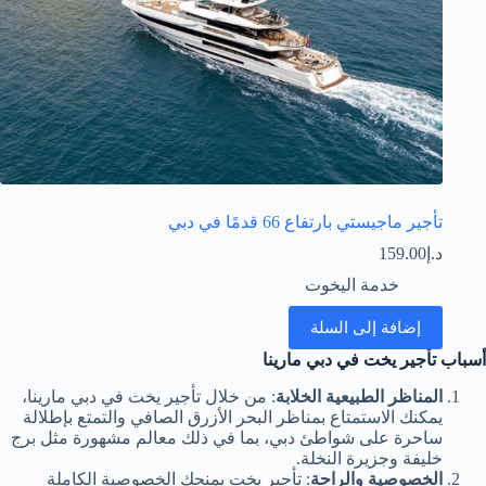
تأجير ماجيستي بارتفاع 66 قدمًا في دبي
د.إ
159.00
خدمة اليخوت
إضافة إلى السلة
أسباب تأجير يخت في دبي مارينا
المناظر الطبيعية الخلابة
: من خلال تأجير يخت في دبي مارينا،
يمكنك الاستمتاع بمناظر البحر الأزرق الصافي والتمتع بإطلالة
ساحرة على شواطئ دبي، بما في ذلك معالم مشهورة مثل برج
خليفة وجزيرة النخلة.
الخصوصية والراحة
: تأجير يخت يمنحك الخصوصية الكاملة