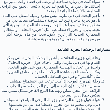
سواء كنت في زيارة سياحية أو ترغب في قضاء وقت مميز مع
أحبائك، فإن دبي مارينا تقدم لك تجربة لا تُنسى، تجمع بين الراحة،
الفخامة، والأنشطة المائية الممتعة.
تأجير اليخت في دبي مارينا ليس مجرد وسيلة للتنقل على الماء،
بل هو تجربة فاخرة تتيح لك فرصة لاستكشاف معالم دبي من
منظور مختلف، بعيداً عن الزحام وضوضاء المدينة. البحرية التي
تحيط بدبي، والجزر الاصطناعية مثل “جزيرة النخلة”، والمعالم
المعمارية الحديثة التي تزين الأفق، تجعل من هذه الرحلة أكثر
من مجرد وقت ممتع، بل تجربة بصرية مدهشة.
مسارات الرحلات البحرية الشائعة
رحلة إلى جزيرة النخلة
: من أشهر الرحلات البحرية التي يمكن
القيام بها في دبي مارينا، والتي تأخذك حول “جزيرة النخلة”،
واحدة من عجائب الهندسة المعمارية. من على ظهر اليخت،
يمكنك الاستمتاع بمشاهدة الفيلات الفاخرة والفنادق الشهيرة
مثل “أتلانتس” وجزء من الشاطئ الجميل.
رحلة إلى برج العرب
: إذا كنت ترغب في الاستمتاع بمشاهد
معمارية فاخرة، فإن الرحلة إلى برج العرب تُعد من التجارب
الرائعة. من البحر، يمكن رؤية هذا البرج الفاخر بشكل مميز، مما
يعكس جمال دبي الساحر.
جولة حول جزر العالم
: تقع جزر العالم في المياه قبالة سواحل
دبي، وهي مجموعة من الجزر الاصطناعية التي تم تصميمها
لتشبه خريطة العالم. القيام برحلة حول هذه الجزر سيمنحك