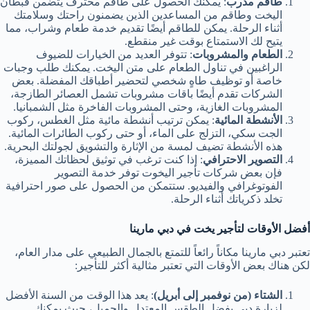
طاقم مدرب
: يمكنك الحصول على طاقم محترف يتضمن قبطان
اليخت وطاقم من المساعدين الذين يضمنون راحتك وسلامتك
أثناء الرحلة. يمكن للطاقم أيضًا تقديم خدمة طعام وشراب، مما
يتيح لك الاستمتاع بوقت غير منقطع.
الطعام والمشروبات
: تتوفر العديد من الخيارات للضيوف
الراغبين في تناول الطعام على متن اليخت. يمكنك طلب وجبات
خاصة أو توظيف طاهٍ شخصي لتحضير أطباقك المفضلة. بعض
الشركات تقدم أيضًا باقات مشروبات تشمل العصائر الطازجة،
المشروبات الغازية، وحتى المشروبات الفاخرة مثل الشمبانيا.
الأنشطة المائية
: يمكن ترتيب أنشطة مائية مثل الغطس، ركوب
الجت سكي، التزلج على الماء، أو حتى ركوب الطائرات المائية.
هذه الأنشطة تضيف لمسة من الإثارة والتشويق لجولتك البحرية.
التصوير الاحترافي
: إذا كنت ترغب في توثيق لحظاتك المميزة،
فإن بعض شركات تأجير اليخوت توفر خدمة التصوير
الفوتوغرافي والفيديو. ستتمكن من الحصول على صور احترافية
تخلد ذكرياتك أثناء الرحلة.
أفضل الأوقات لتأجير يخت في دبي مارينا
تعتبر دبي مارينا مكاناً رائعاً للتمتع بالجمال الطبيعي على مدار العام،
لكن هناك بعض الأوقات التي تعتبر مثالية أكثر للتأجير:
الشتاء (من نوفمبر إلى أبريل)
: يعد هذا الوقت من السنة الأفضل
لزيارة دبي بفضل الطقس المعتدل والجميل، حيث يمكنك