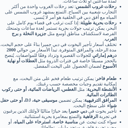
لمدة ساعتين أو ثلاث ساعات.
رحلات غروب الشمس
: تعد رحلات الغروب واحدة من أكثر
التجارب شعبية بين السياح. التمتع بمشهد غروب الشمس على
المياه مع أفق دبي في الخلفية هو أمر لا يُنسى.
رحلات بحرية طويلة
: إذا كنت ترغب في قضاء يوم كامل على
البحر، يمكن ترتيب جولات بحرية تستمر لعدة ساعات وتمنحك
الفرصة لاستكشاف مناطق أوسع مثل
جزيرة النخلة
و
برج
العرب
.
تختلف أسعار تأجير اليخوت في دبي جميرا بناءً على حجم اليخت،
مدة الرحلة، والمرافق المتوفرة. تبدأ الأسعار من حوالي
2000
درهم إماراتي
للجولات القصيرة وتزداد وفقًا للمواصفات. يُنصح
بالحجز مسبقًا خاصة في فترات الذروة مثل
العطلات أو نهاية
الأسبوع
لضمان الحصول على اليخت المفضل.
طعام فاخر
: يمكن ترتيب طعام فخم على متن اليخت، مع
إمكانية تقديم وجبات مخصصة حسب رغبتك.
الأنشطة البحرية
: مثل
الغطس، الرياضات المائية، أو حتى ركوب
الطائرات المائية
.
المرافق الترفيهية
: يمكن تضمين
موسيقى حية، DJ، أو حتى حفل
شواء
على سطح اليخت.
تأجير يخوت في
دبي جميرا
يعد خيارًا مثاليًا لأولئك الذين يرغبون
في تجربة
الرفاهية
والتمتع بمغامرة بحرية استثنائية.
سواء كنت تبحث عن
مناسبة خاصة
،
استرخاء على المياه
، أو
مجرد تجربة فاخرة، ستجد ما يلبي تطلعاتك.