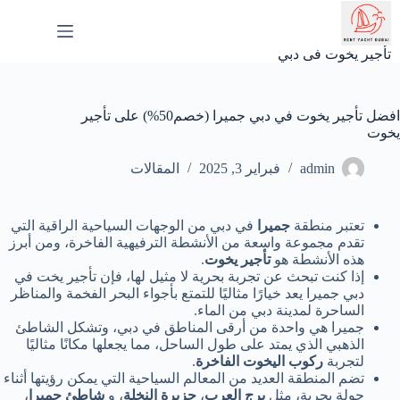
لتجاوز
لى
لمحتوى
تأجير يخوت فى دبي
افضل تأجير يخوت في دبي جميرا (خصم50%) على تأجير
يخوت
admin
فبراير 3, 2025
المقالات
تعتبر منطقة
جميرا
في دبي من الوجهات السياحية الراقية التي
تقدم مجموعة واسعة من الأنشطة الترفيهية الفاخرة، ومن أبرز
هذه الأنشطة هو
تأجير يخوت
.
إذا كنت تبحث عن تجربة بحرية لا مثيل لها، فإن تأجير يخت في
دبي جميرا يعد خيارًا مثاليًا للتمتع بأجواء البحر الفخمة والمناظر
الساحرة لمدينة دبي من الماء.
جميرا هي واحدة من أرقى المناطق في دبي، وتشكل الشاطئ
الذهبي الذي يمتد على طول الساحل، مما يجعلها مكانًا مثاليًا
لتجربة
ركوب اليخوت الفاخرة
.
تضم المنطقة العديد من المعالم السياحية التي يمكن رؤيتها أثناء
جولة بحرية، مثل
برج العرب
،
جزيرة النخلة
، و
شاطئ جميرا
،