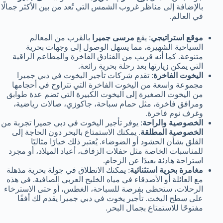
بالإضافة إلى مناظر غروب الشمس التي تُعد من بين الأكثر جمالًا
في العالم.
موقع استراتيجي
: يقع
مرسى جميرا
بالقرب من المعالم
السياحية الشهيرة، مما يسهل الوصول إلى وجهات بحرية
متنوعة. كما أنه قريب من الفنادق الفاخرة والمطاعم الراقية
التي يمكن زيارتها بعد رحلة بحرية رائعة.
اليخوت الفاخرة
: تقدم شركات تأجير اليخوت في دبي جميرا
مجموعة واسعة من اليخوت الفاخرة التي تتراوح في أحجامها
من اليخوت الصغيرة إلى اليخوت الكبيرة التي تضم عدة طوابق
ومرافق فاخرة، مثل حمام سباحة، جاكوزي، صالات رياضية،
وغرف نوم فاخرة.
الخصوصية والراحة
: يوفر تأجير اليخوت في دبي جميرا تجربة من
الخصوصية المطلقة
. يمكنك الاستمتاع بالبحر دون الحاجة إلى
القلق بشأن الحشود أو الضوضاء. يُعتبر ذلك خيارًا مثاليًا
للمناسبات الخاصة مثل حفلات الزفاف، أعياد الميلاد، أو مجرد
استراحة هادئة بعيدًا عن الزحام.
مغامرة بحرية استثنائية
: يمكنك الانطلاق في جولة بحرية مذهلة
مع العائلة أو الأصدقاء في مياه الخليج العربي الصافية. في هذه
الرحلات، ستحظى بفرصة للسباحة، الغطس، أو حتى الاسترخاء
على سطح اليخت. تأجير يخوت في دبي جميرا يقدم لك أفقًا
مفتوحًا للاستمتاع بجمال البحر.