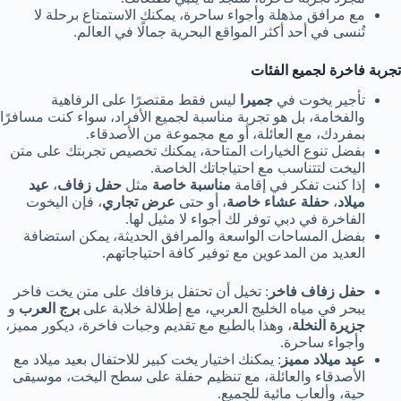
مع مرافق مذهلة وأجواء ساحرة، يمكنك الاستمتاع برحلة لا
تُنسى في أحد أكثر المواقع البحرية جمالًا في العالم.
تجربة فاخرة لجميع الفئات
تأجير يخوت في
جميرا
ليس فقط مقتصرًا على الرفاهية
والفخامة، بل هو تجربة مناسبة لجميع الأفراد، سواء كنت مسافرًا
بمفردك، مع العائلة، أو مع مجموعة من الأصدقاء.
بفضل تنوع الخيارات المتاحة، يمكنك تخصيص تجربتك على متن
اليخت لتتناسب مع احتياجاتك الخاصة.
إذا كنت تفكر في إقامة
مناسبة خاصة
مثل
حفل زفاف
،
عيد
ميلاد
،
حفلة عشاء خاصة
، أو حتى
عرض تجاري
، فإن اليخوت
الفاخرة في دبي توفر لك أجواء لا مثيل لها.
بفضل المساحات الواسعة والمرافق الحديثة، يمكن استضافة
العديد من المدعوين مع توفير كافة احتياجاتهم.
حفل زفاف فاخر
: تخيل أن تحتفل بزفافك على متن يخت فاخر
يبحر في مياه الخليج العربي، مع إطلالة خلابة على
برج العرب
و
جزيرة النخلة
، وهذا بالطبع مع تقديم وجبات فاخرة، ديكور مميز،
وأجواء ساحرة.
عيد ميلاد مميز
: يمكنك اختيار يخت كبير للاحتفال بعيد ميلاد مع
الأصدقاء والعائلة، مع تنظيم حفلة على سطح اليخت، موسيقى
حية، وألعاب مائية للجميع.