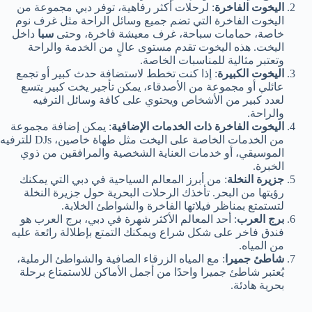
اليخوت الفاخرة
: لرحلات أكثر رفاهية، توفر دبي مجموعة من
اليخوت الفاخرة التي تضم جميع وسائل الراحة مثل غرف نوم
خاصة، حمامات سباحة، غرف معيشة فاخرة، وحتى
سبا
داخل
اليخت. هذه اليخوت تقدم مستوى عالٍ من الخدمة والراحة
وتعتبر مثالية للمناسبات الخاصة.
اليخوت الكبيرة
: إذا كنت تخطط لاستضافة حدث كبير أو تجمع
عائلي أو مجموعة من الأصدقاء، يمكن تأجير يخت كبير يتسع
لعدد كبير من الأشخاص ويحتوي على كافة وسائل الترفيه
والراحة.
اليخوت الفاخرة ذات الخدمات الإضافية
: يمكن إضافة مجموعة
من الخدمات الخاصة على اليخت مثل طهاة خاصين، DJs للترفيه
الموسيقي، أو خدمات العناية الشخصية والمرافقين من ذوي
الخبرة.
جزيرة النخلة
: من أبرز المعالم السياحية في دبي التي يمكنك
رؤيتها من البحر. تأخذك الرحلات البحرية حول جزيرة النخلة
لتستمتع بمناظر فيلاتها الفاخرة والشواطئ الخلابة.
برج العرب
: أحد المعالم الأكثر شهرة في دبي، برج العرب هو
فندق فاخر على شكل شراع ويمكنك التمتع بإطلالة رائعة عليه
من المياه.
شاطئ جميرا
: مع المياه الزرقاء الصافية والشواطئ الرملية،
يُعتبر شاطئ جميرا واحدًا من أجمل الأماكن للاستمتاع برحلة
بحرية هادئة.