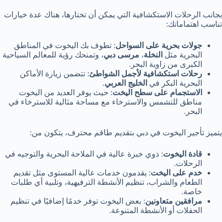
بجانب الرحلات الاستكشافية التي يمكن أن تختارها، هناك عدة خيارات
تناسب اهتماماتك:
جولات بحرية على السواحل
: تطوف بك اليخوت في المناطق
البحرية مثل
النخلة
،
مرسى دبي
، وتمنحك رؤية للمعالم السياحية
الكبرى من زاوية البحر.
رحلات استكشافية لأجمل الشواطئ
: تتضمن زيارة الأماكن
البحرية البكر في
الخليج العربي
.
الاستجمام على سطح اليخت
: حيث يوفر العديد من اليخوت
مناطق للتشمس والاسترخاء مع مساحة مثالية للاسترخاء في
البحر.
يتميز تأجير اليخوت في دبي بتقديم طاقم محترف، يتكون من:
قادة اليخوت
: ذوي خبرة عالية في الملاحة البحرية والتوجيه في
الرحلات.
خدم على اليخت
: يقدمون خدمات عالية المستوى مثل تقديم
الطعام والشراب، تنظيم الأنشطة الترفيهية، وتلبية أي طلبات
خاصة.
مرافقين متعاونين
: بعض اليخوت توفر خدمًا إضافيًا في تنظيم
الحفلات أو الأنشطة المتنوعة.