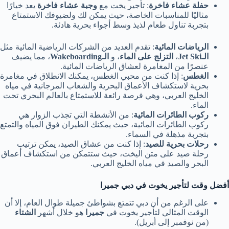
حفلة عشاء فاخرة
: تأجير يخت مع
وجبة عشاء فاخرة
يعد خيارًا
مثاليًا للمناسبات الخاصة، حيث يمكن لك ولضيوفك الاستمتاع
بتجربة تناول طعام لذيذ وسط أجواء بحرية هادئة.
الرياضات المائية
: تقدم العديد من الشركات الرياضية المائية مثل
الـJet Ski
،
التزلج على الماء
، و
الـWakeboarding
، مما يضيف
عنصرًا من المغامرة لعشاق الرياضات المائية.
الغطس
: إذا كنت من محبي الغطس، يمكنك الانطلاق في مغامرة
بحرية لاستكشاف الأعماق البحرية والشعاب المرجانية في مياه
الخليج العربي، وهي فرصة رائعة للاستمتاع بالعالم البحري تحت
الماء.
ركوب الطائرات المائية
: من الأنشطة التي تجذب الزوار هي
ركوب الطائرات المائية، حيث يمكنك الطيران فوق المياه والتمتع
بتجربة مذهلة في السماء.
رحلات بحرية للصيد
: إذا كنت من عشاق الصيد، يمكن ترتيب
رحلة صيد على متن اليخت، حيث ستتمكن من استكشاف أعماق
البحر والصيد في مياه الخليج العربي.
أفضل وقت لتأجير يخوت في دبي جميرا
على الرغم من أن دبي تتمتع بشواطئ جميلة طوال العام، إلا أن
الوقت المثالي لتأجير يخوت في
جميرا
هو خلال أشهر
الشتاء
(من نوفمبر إلى أبريل).