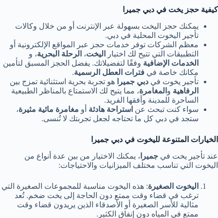
كيفية حجز يخت في دبي جميرا
يمكنك حجز اليخت بسهولة عبر الإنترنت أو من خلال وكالات
تأجير اليخوت المحلية في دبي.
معظم الشركات توفر خدمات حجز عبر المواقع الإلكترونية أو
التطبيقات التي تتيح لك اختيار
اليخت
،
الرحلة البحرية
، و
الخدمات الإضافية
وفقًا لتفضيلاتك. يفضل الحجز المسبق لتأمين
مكانك خاصة في
فترات العطل الرسمية
.
تأجير يخوت في
دبي جميرا
هو تجربة بحرية استثنائية تمزج بين
الرفاهية
و
المغامرة
، مما يتيح لك الاستمتاع بالمناظر الطبيعية
الساحرة للمدينة وأفقها الفريد.
سواء كنت تبحث عن
استراحة هادئة
أو
مغامرة مائية مثيرة
،
ستجد في دبي كل ما تحتاجه لجعل تجربتك لا تُنسى.
الخيارات المتنوعة لليخوت في دبي جميرا
عند تأجير يخت في
جميرا
، يمكنك الاختيار من بين عدة أنواع من
اليخوت التي تناسب مختلف الميزانيات والاحتياجات:
اليخوت الصغيرة
: هذه اليخوت مناسبة للمجموعات الصغيرة التي
ترغب في قضاء وقت ممتع دون الحاجة إلى يخت ضخم. تُعد
مثالية للأسر الصغيرة أو الأصدقاء الذين يريدون قضاء وقت
ممتع في المياه دون إنفاق الكثير.