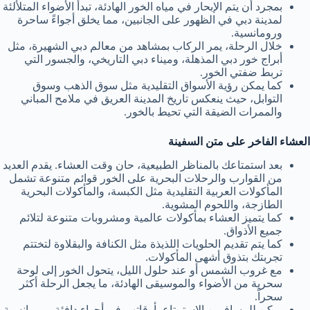
بمجرد أن يتم الإبحار في مياه الخور الهادئة، تبدأ الأضواء المتلألئة
لمدينة دبي في الظهور على الجانبين، مما يخلق أجواءً ساحرة
ورومانسية.
خلال الرحلة، يمر الركاب بمشاهد من معالم دبي الشهيرة، مثل
أبراج خور دبي المذهلة، وميناء دبي التاريخي، والجسور التي
تربط ضفتي الخور.
كما يمكن رؤية الأسواق التقليدية مثل سوق الذهب وسوق
التوابل، حيث ينعكس تاريخ المدينة العريق في ملامح المباني
والممرات الضيقة التي تحيط بالخور.
العشاء الفاخر على متن السفينة
بعد استمتاعك بالمناظر الطبيعية، حان وقت العشاء. يقدم العديد
من القوارب والرحلات البحرية على الخور قوائم متنوعة تشمل
المأكولات العربية التقليدية مثل الكبسة، والمأكولات البحرية
الطازجة، واللحوم المشوية.
كما يتميز العشاء بمأكولات عالمية ومشروبات متنوعة لتلائم
جميع الأذواق.
كما يتم تقديم الحلويات اللذيذة مثل الكنافة والبقلاوة لتختتم
تجربتك بتذوق أشهى المأكولات.
مع غروب الشمس أو عند حلول الليل، يتحول الخور إلى لوحة
سحرية من الأضواء والموسيقى الهادئة، ما يجعل الرحلة أكثر
سحراً.
يمكن للمسافرين الاستمتاع بأوقاتهم في أجواء دافئة ورومانسية،