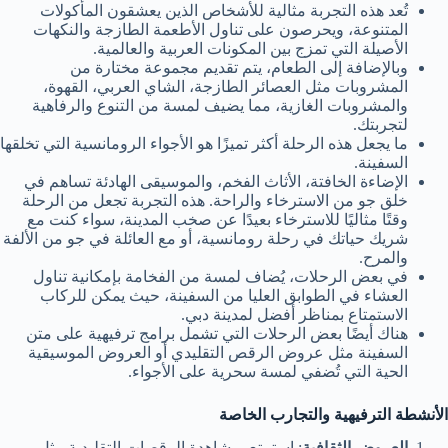
تُعد هذه التجربة مثالية للأشخاص الذين يعشقون المأكولات
المتنوعة، ويحرصون على تناول الأطعمة الطازجة والنكهات
الأصيلة التي تمزج بين المكونات العربية والعالمية.
وبالإضافة إلى الطعام، يتم تقديم مجموعة مختارة من
المشروبات مثل العصائر الطازجة، الشاي العربي، القهوة،
والمشروبات الغازية، مما يضيف لمسة من التنوع والرفاهية
لتجربتك.
ما يجعل هذه الرحلة أكثر تميزًا هو الأجواء الرومانسية التي تخلقها
السفينة.
الإضاءة الخافتة، الأثاث الفخم، والموسيقى الهادئة تساهم في
خلق جو من الاسترخاء والراحة. هذه التجربة تجعل من الرحلة
وقتًا مثاليًا للاسترخاء بعيدًا عن صخب المدينة، سواء كنت مع
شريك حياتك في رحلة رومانسية، أو مع العائلة في جو من الألفة
والمرح.
في بعض الرحلات، يُضاف لمسة من الفخامة بإمكانية تناول
العشاء في الطوابق العليا من السفينة، حيث يمكن للركاب
الاستمتاع بمناظر أفضل لمدينة دبي.
هناك أيضًا بعض الرحلات التي تشمل برامج ترفيهية على متن
السفينة مثل عروض الرقص التقليدي أو العروض الموسيقية
الحية التي تُضفي لمسة سحرية على الأجواء.
الأنشطة الترفيهية والتجارب الخاصة
العروض الثقافية
: استمتع بمشاهدة الرقصات التقليدية مثل