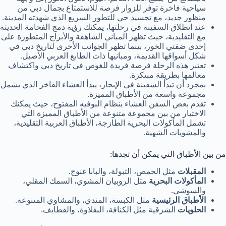
سياحية فاخرة توفر للزوار فرصة للاستمتاع بجمال دبي من
منظور جديد، مع تجسيد حي للتطور السريع الذي شهدته المدينة.
عند انطلاق السفينة في رحلتها، يمكنك رؤية دمج الفخامة الحديثة
مع التقليدية، حيث تظهر المباني الشاهقة والأبراج المتطورة على
إحدى ضفتي الخور، بينما تظهر الجوانب الأخرى لتاريخ دبي في
شكل أسواقها القديمة، ومبانيها ذات الطابع العربي الأصيل.
تعتبر هذه الرحلة فرصة فريدة للغوص في تاريخ دبي واكتشاف
معالمها بطريقة مبتكرة.
بمجرد أن تبدأ السفينة في الإبحار، يبدأ العشاء الفاخر الذي يشمل
مجموعة واسعة من الأطباق المميزة.
تقدم بعض السفن العشاء بنظام البوفيه المفتوح، حيث يمكنك
الاختيار من بين مجموعة متنوعة من الأطباق المميزة التي
تشمل المأكولات البحرية الطازجة، الأطباق العربية التقليدية،
والمشويات الشهية.
من بين الأطباق التي يمكن أن تجدها:
المقبلات
مثل الحمص، التبولة، والبابا غنوج.
المأكولات البحرية
مثل الروبيان المشوي، السمك المقلي،
والسوشي.
الأطباق الرئيسية
مثل الكبسة، المندي، والمشاوي المتنوعة.
الحلويات
الشرقية مثل الكنافة، البقلاوة، والقطايف.