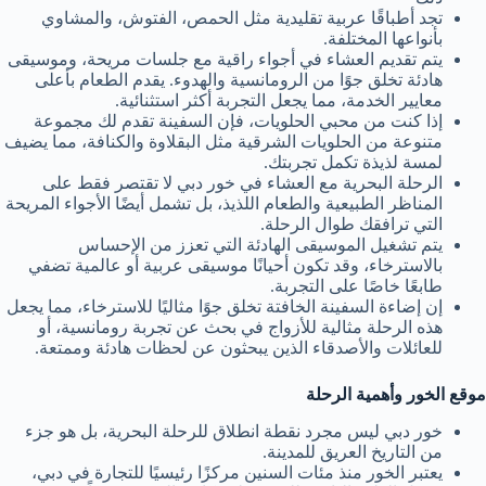
تجد أطباقًا عربية تقليدية مثل الحمص، الفتوش، والمشاوي
بأنواعها المختلفة.
يتم تقديم العشاء في أجواء راقية مع جلسات مريحة، وموسيقى
هادئة تخلق جوًا من الرومانسية والهدوء. يقدم الطعام بأعلى
معايير الخدمة، مما يجعل التجربة أكثر استثنائية.
إذا كنت من محبي الحلويات، فإن السفينة تقدم لك مجموعة
متنوعة من الحلويات الشرقية مثل البقلاوة والكنافة، مما يضيف
لمسة لذيذة تكمل تجربتك.
الرحلة البحرية مع العشاء في خور دبي لا تقتصر فقط على
المناظر الطبيعية والطعام اللذيذ، بل تشمل أيضًا الأجواء المريحة
التي ترافقك طوال الرحلة.
يتم تشغيل الموسيقى الهادئة التي تعزز من الإحساس
بالاسترخاء، وقد تكون أحيانًا موسيقى عربية أو عالمية تضفي
طابعًا خاصًا على التجربة.
إن إضاءة السفينة الخافتة تخلق جوًا مثاليًا للاسترخاء، مما يجعل
هذه الرحلة مثالية للأزواج في بحث عن تجربة رومانسية، أو
للعائلات والأصدقاء الذين يبحثون عن لحظات هادئة وممتعة.
موقع الخور وأهمية الرحلة
خور دبي ليس مجرد نقطة انطلاق للرحلة البحرية، بل هو جزء
من التاريخ العريق للمدينة.
يعتبر الخور منذ مئات السنين مركزًا رئيسيًا للتجارة في دبي،