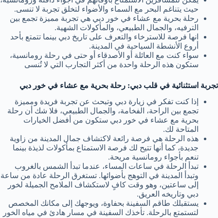
حيث يتناغم البحر مع السماء والأضواء لتخلق تجربة لا تنسى.
رحلة بحرية مع عشاء في خور دبي هي تجربة مميزة تجمع بين
الترفيه، والجمال الطبيعي، والمأكولات الشهية.
انها فرصة للاسترخاء والتعرف على تاريخ دبي بينما تتمتع بأحد
أروع الأنشطة السياحية في المدينة.
سواء كنت مع العائلة أو الأصدقاء أو حتى في رحلة رومانسية،
ستكون هذه الرحلة واحدة من أكثر التجارب التي لا تُنسى
تجربة استثنائية في قلب دبي: رحلة بحرية مع عشاء في خور دبي
إذا كنت تفكر في زيارة دبي وتبحث عن تجربة فريدة ومميزة
تجمع بين الراحة، الفخامة، والجمال الطبيعي، فلا شك أن رحلة
بحرية مع عشاء في خور دبي ستكون من أفضل الخيارات
المتاحة لك.
هذه الرحلة هي فرصة رائعة لاكتشاف جمال المدينة من زاوية
جديدة، كما أنها تتيح لك فرصة الاستمتاع بمأكولات لذيذة بينما
تنعم بأجواء رومانسية مريحة.
تبدأ الرحلة في ساعات المساء، عندما تبدأ الشمس بالغروب
وتبدأ المدينة في التوهج بأضوائها. تستغرق الرحلة عادة من ساعة
إلى ساعتين، وهو وقت كافٍ لاستكشاف الملامح الجميلة لخور
دبي وتاريخه العريق.
يستقبلك طاقم السفينة بحفاوة، ويوجهك إلى مكانك المخصص
لتستمتع بالرحلة. تأخذك السفينة في مسار هادئ في مياه الخور