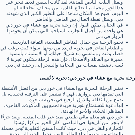
ويمثل القلب النابض للمدينة. لقد كانت السفن قديماً تبحر عبر
هذا الخور محملة بالبضائع القادمة من مختلف أنحاء العالم.
اليوم، أصبح هذا المكان شاهدًا على التطور الكبير الذي شهدته
دبي، ويمثل نقطة اتصال بين الماضي والحاضر.
في الختام، يمكن القول إن رحلة بحرية مع عشاء في خور دبي
هي واحدة من أجمل التجارب السياحية التي يمكن أن يخوضها
الزوار في دبي
تجمع الرحلة بين جمال المناظر الطبيعية، الثقافة التاريخية،
والطعام الفاخر في تجربة فريدة من نوعها. سواء كنت ترغب في
قضاء وقت رومانسي مع شريك حياتك، أو الاستمتاع بأمسية
مميزة مع العائلة والأصدقاء، فإن هذه الرحلة ستكون تجربة لا
تُنسى تضيف لمسات من الفخامة والسحر إلى رحلتك في دبي.
رحلة بحرية مع عشاء في خور دبي: تجربة لا تُنسى
تعتبر الرحلة البحرية مع العشاء في خور دبي من أفضل الأنشطة
التي تقدمها دبي لزوارها، فهي لا تقتصر على الترفيه فحسب، بل
تدمج بين الثقافة والذوق الرفيع في تجربة ساحرة.
إنها دعوة للاستمتاع بتجربة فريدة تجمع بين المأكولات الفاخرة،
المناظر الخلابة، والأجواء الهادئة.
خور دبي هو معلم مائي طبيعي يمتد عبر قلب المدينة، ويعد جزءًا
لا يتجزأ من تاريخها. في الماضي، كان الخور مركزًا رئيسيًا
للتجارة والنقل في دبي، حيث كانت السفن التقليدية تُبحر محملة
بالبضائع من جميع أنحاء العالم. اليوم، تحول الخور إلى وجهة