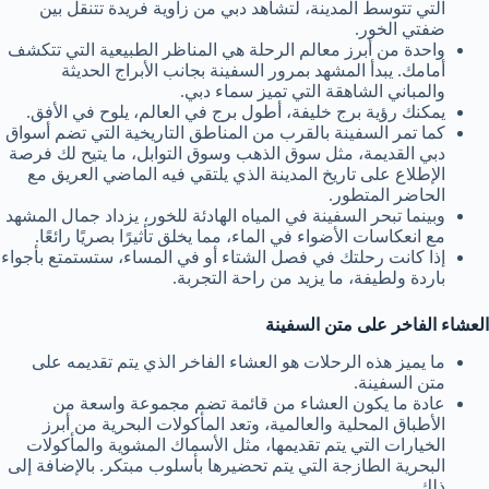
التي تتوسط المدينة، لتشاهد دبي من زاوية فريدة تتنقل بين
ضفتي الخور.
واحدة من أبرز معالم الرحلة هي المناظر الطبيعية التي تتكشف
أمامك. يبدأ المشهد بمرور السفينة بجانب الأبراج الحديثة
والمباني الشاهقة التي تميز سماء دبي.
يمكنك رؤية برج خليفة، أطول برج في العالم، يلوح في الأفق.
كما تمر السفينة بالقرب من المناطق التاريخية التي تضم أسواق
دبي القديمة، مثل سوق الذهب وسوق التوابل، ما يتيح لك فرصة
الإطلاع على تاريخ المدينة الذي يلتقي فيه الماضي العريق مع
الحاضر المتطور.
وبينما تبحر السفينة في المياه الهادئة للخور، يزداد جمال المشهد
مع انعكاسات الأضواء في الماء، مما يخلق تأثيرًا بصريًا رائعًا.
إذا كانت رحلتك في فصل الشتاء أو في المساء، ستستمتع بأجواء
باردة ولطيفة، ما يزيد من راحة التجربة.
العشاء الفاخر على متن السفينة
ما يميز هذه الرحلات هو العشاء الفاخر الذي يتم تقديمه على
متن السفينة.
عادة ما يكون العشاء من قائمة تضم مجموعة واسعة من
الأطباق المحلية والعالمية، وتعد المأكولات البحرية من أبرز
الخيارات التي يتم تقديمها، مثل الأسماك المشوية والمأكولات
البحرية الطازجة التي يتم تحضيرها بأسلوب مبتكر. بالإضافة إلى
ذلك